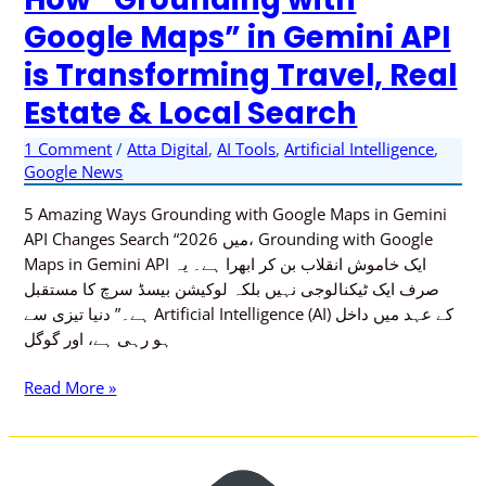
“Grounding
Google Maps” in Gemini API
with
is Transforming Travel, Real
Google
Maps”
Estate & Local Search
in
Gemini
1 Comment
/
Atta Digital
,
AI Tools
,
Artificial Intelligence
,
API
Google News
is
5 Amazing Ways Grounding with Google Maps in Gemini
Transforming
API Changes Search “2026 میں، Grounding with Google
Travel,
Maps in Gemini API ایک خاموش انقلاب بن کر ابھرا ہے۔ یہ
Real
صرف ایک ٹیکنالوجی نہیں بلکہ لوکیشن بیسڈ سرچ کا مستقبل
Estate
ہے۔” دنیا تیزی سے Artificial Intelligence (AI) کے عہد میں داخل
&
ہو رہی ہے، اور گوگل
Local
Search
Read More »