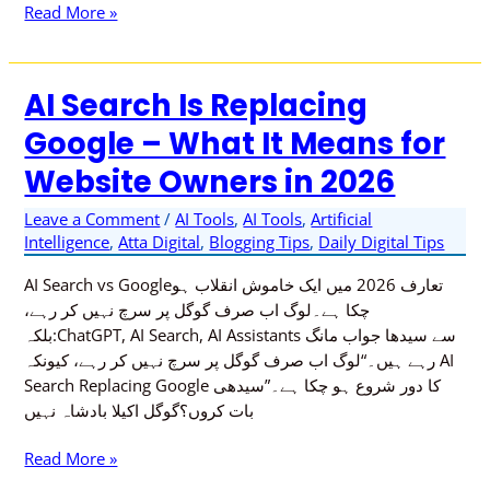
Read More »
AI Search Is Replacing
AI
Search
Google – What It Means for
Is
Website Owners in 2026
Replacing
Google
Leave a Comment
/
AI Tools
,
AI Tools
,
Artificial
–
Intelligence
,
Atta Digital
,
Blogging Tips
,
Daily Digital Tips
What
It
AI Search vs Googleتعارف 2026 میں ایک خاموش انقلاب ہو
Means
چکا ہے۔لوگ اب صرف گوگل پر سرچ نہیں کر رہے،
for
بلکہ:ChatGPT, AI Search, AI Assistants سے سیدھا جواب مانگ
Website
رہے ہیں۔“لوگ اب صرف گوگل پر سرچ نہیں کر رہے، کیونکہ AI
Owners
Search Replacing Google کا دور شروع ہو چکا ہے۔”سیدھی
in
بات کروں؟گوگل اکیلا بادشاہ نہیں
2026
Read More »