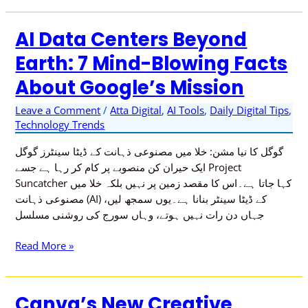
AI Data Centers Beyond
AI
Data
Earth: 7 Mind-Blowing Facts
Centers
About Google’s Mission
Beyond
Earth:
Leave a Comment
/
Atta Digital
,
AI Tools
,
Daily Digital Tips
,
7
Technology Trends
Mind-
Blowing
گوگل کا نیا مشن: خلا میں مصنوعی ذہانت کے ڈیٹا سینٹرز گوگل
Facts
ایک حیران کن منصوبے پر کام کر رہا ہے جسے Project
About
Suncatcher کہا جاتا ہے۔اس کا مقصد زمین پر نہیں بلکہ خلا میں
Google’s
مصنوعی ذہانت (AI) کے ڈیٹا سینٹر بنانا ہے۔یوں سمجھ لیں،
Mission
جہاں دن رات نہیں ہوتے، وہاں سورج کی روشنی مسلسل
Read More »
Canva’s New Creative
Canva’s