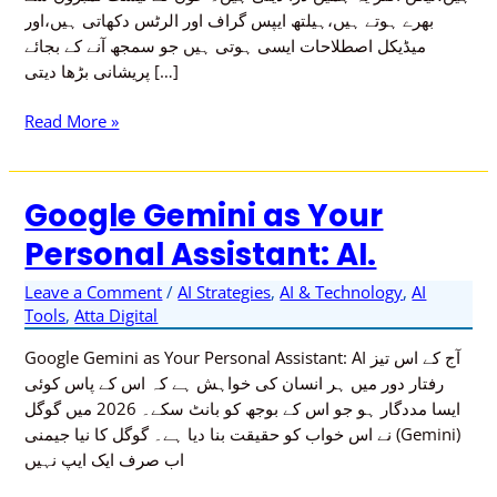
بھرے ہوتے ہیں،ہیلتھ ایپس گراف اور الرٹس دکھاتی ہیں،اور
آسان
میڈیکل اصطلاحات ایسی ہوتی ہیں جو سمجھ آنے کے بجائے
طریقہ
پریشانی بڑھا دیتی […]
Read More »
Google Gemini as Your
Google
Gemini
Personal Assistant: AI.
as
Your
Leave a Comment
/
AI Strategies
,
AI & Technology
,
AI
Personal
Tools
,
Atta Digital
Assistant:
Google Gemini as Your Personal Assistant: AI آج کے اس تیز
AI.
رفتار دور میں ہر انسان کی خواہش ہے کہ اس کے پاس کوئی
ایسا مددگار ہو جو اس کے بوجھ کو بانٹ سکے۔ 2026 میں گوگل
نے اس خواب کو حقیقت بنا دیا ہے۔ گوگل کا نیا جیمنی (Gemini)
اب صرف ایک ایپ نہیں