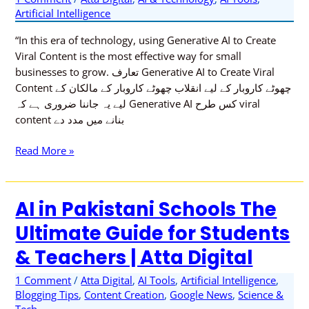
Generative
Artificial Intelligence
AI
to
“In this era of technology, using Generative AI to Create
Create
Viral Content is the most effective way for small
Viral
businesses to grow. تعارف Generative AI to Create Viral
Content
Content چھوٹے کاروبار کے لیے انقلاب چھوٹے کاروبار کے مالکان کے
in
لیے یہ جاننا ضروری ہے کہ Generative AI کس طرح viral
2025
content بنانے میں مدد دے
Read More »
AI in Pakistani Schools The
AI
in
Ultimate Guide for Students
Pakistani
& Teachers | Atta Digital
Schools
The
1 Comment
/
Atta Digital
,
AI Tools
,
Artificial Intelligence
,
Ultimate
Blogging Tips
,
Content Creation
,
Google News
,
Science &
Guide