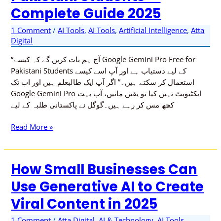
Complete Guide 2025
1 Comment
/
AI Tools
,
AI Tools
,
Artificial Intelligence
,
Atta
Digital
“آج ہم بات کریں گے کہ کیسے Google Gemini Pro Free for
Pakistani Students کے لیے دستیاب ہے اور آپ اسے کیسے
استعمال کر سکتے ہیں۔” اگر آپ ایک طالبعلم ہیں اور اب تک
Google Gemini Pro ایکٹیویٹ نہیں کیا تو یقین مانیں، آپ بہت
کچھ مس کر رہے ہیں۔گوگل نے پاکستانی طلبہ کے لیے
Read More »
How Small Businesses Can
How
Small
Use Generative AI to Create
Businesses
Viral Content in 2025
Can
Use
1 Comment
/
Atta Digital
,
AI & Technology
,
AI Tools
,