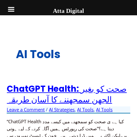
Skip
to
Atta Digital
content
AI Tools
ChatGPT Health: صحت کو بغیر
ChatGPT
Health:
الجھن سمجھننے کا آسان طریقہ
صحت
کو
Leave a Comment
/
AI Strategies
,
AI Tools
,
AI Tools
بغیر
“ChatGPT Health کیا ہے ی صحت کو سمجھنے میں کیسے مدد
الجھن
دیتا ہے؟”صحت کی رپورٹس ہمیں آگاہ کرنے کے لیے ہوتی
سمجھننے
ہیں،لیکن اکثر یہ ہمیں ڈرا دیتی ہیں۔ خون کے ٹیسٹ نمبروں سے
کا