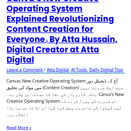
New
Operating System
Creative
Explained Revolutionizing
Operating
System
Content Creation for
Explained
Revolutionizing
Everyone٫ By Atta Hussain,
Content
Digital Creator at Atta
Creation
for
Digital
Everyone٫
Leave a Comment
/
Atta Digital
,
AI Tools
,
Daily Digital Tips
By
Atta
Canvas New Creative Operating System آج کے ڈیجیٹل دور
Hussain,
میں مواد کی تخلیق (Content Creation) صرف ایک ضرورت نہیں
Digital
بلکہ کاروبار کی بقا کا مسئلہ بن چکی ہے۔ Canva’s New
Creator
Creative Operating System اس ضرورت کو پورا کرنے کے
at
لیے کینوا کی جانب سے پیش کیا گیا اب تک کا سب سے بڑا
Atta
انقلاب ہے۔
Digital
Read More »