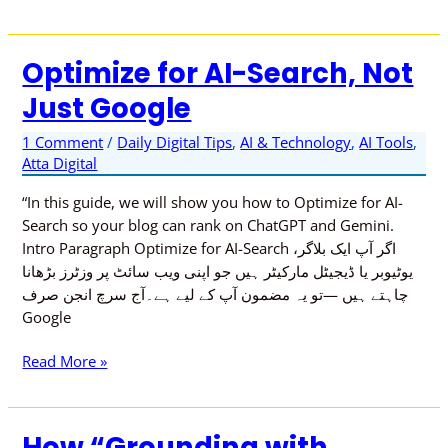
Optimize for AI-Search, Not
Optimize
for
Just Google
AI-
Search,
1 Comment
/
Daily Digital Tips
,
AI & Technology
,
AI Tools
,
Not
Atta Digital
Just
“In this guide, we will show you how to Optimize for AI-
Google
Search so your blog can rank on ChatGPT and Gemini.
Intro Paragraph Optimize for AI-Search اگر آپ ایک بلاگر،
یوٹیوبر یا ڈیجیٹل مارکیٹر ہیں جو اپنی ویب سائٹ پر وزٹرز بڑھانا
چاہتے ہیں —تو یہ مضمون آپ کے لیے ہے۔آج سرچ انجن صرف
Google
Read More »
How “Grounding with
How