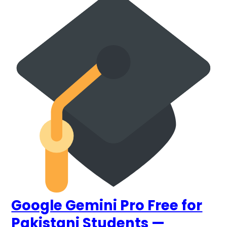
Google
Gemini
Pro
Free
for
Pakistani
Students
—
Complete
Guide
2025
Google Gemini Pro Free for
Pakistani Students —