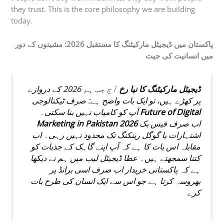
they trust. This is the core philosophy we are building
today.
پاکستان میں ڈیجیٹل مارکیٹنگ کا مستقبل 2026: مشینوں کے دور
میں انسانیت کی جیت
ڈیجیٹل مارکیٹنگ کا نیا رخ
آج جب ہم 2026 کے دروازے
پر کھڑے ہیں، تو ایک بات واضح ہے: صرف ٹیکنالوجی
آپ کو کامیاب نہیں بنا سکتی۔
Future of Digital
Marketing in Pakistan 2026
اب صرف فیس بک
اشتہارات یا گوگل رینکنگ تک محدود نہیں رہی۔ اب
مقابلہ اس بات کا ہے کہ آپ اپنے گاہک کے جذبات کو
کتنا سمجھتے ہیں۔ عطا ڈیجیٹل لیب میں ہم نے دیکھا
ہے کہ پاکستانی خریدار اب صرف اسی برانڈ پر
بھروسہ کرتا ہے جو اس سے ایک انسان کی طرح بات
کرے