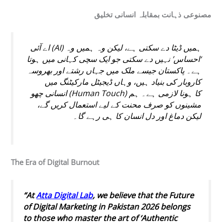
مصنوعی ذہانت بمقابلہ انسانی تخلیق
اے آئی (AI) ہمیں ڈیٹا دے سکتی ہے، لیکن وہ ہمیں وہ
‘احساس’ نہیں دے سکتی جو ایک سچی کہانی میں ہوتا
ہے۔ پاکستان جیسے ملک میں جہاں رشتے اور بھروسہ
کاروبار کی بنیاد ہیں، وہاں ڈیجیٹل مارکیٹنگ میں
انسانی چھو (Human Touch) کا ہونا لازمی ہے۔ ہم
مشینوں کو صرف محنت کے لیے استعمال کریں گے،
لیکن دماغ اور دل انسان کا ہی رہے گا۔
The Era of Digital Burnout
“At
Atta Digital Lab
, we believe that the
Future
of Digital Marketing in Pakistan 2026
belongs
to those who master the art of ‘Authentic