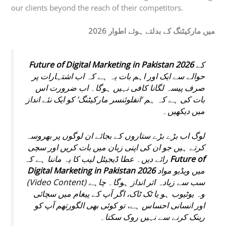
our clients beyond the reach of their competitors.
2026 میں مارکیٹنگ کے بدلتے ہوئے اطوار
Future of Digital Marketing in Pakistan 2026
کے
حوالے سے ایک اور اہم بات یہ ہے کہ اب اشتہارات پر
صرف پیسہ لگانا کافی نہیں ہوگا۔ اب ضرورت اس
بات کی ہے کہ ہم ‘انفلوئنسر مارکیٹنگ’ کو ایک نئے انداز
میں دیکھیں۔
لوگ اب بڑے بڑے ستاروں کے بجائے ان لوگوں پر بھروسہ
کرتے ہیں جو ان کی اپنی زبان میں بات کریں اور سچی
رائے دیں۔ عطا ڈیجیٹل لیب کا یہ ماننا ہے کہ
Future of
Digital Marketing in Pakistan 2026
میں ویڈیو مواد
(Video Content) سب سے زیادہ اثر انداز ہوگا۔ چاہے
وہ یوٹیوب ہو یا ٹک ٹاک، اگر آپ کے پیغام میں سچائی
اور انسانی احساس ہے، تو کوئی بھی الگورتھم آپ کو
رینک کرنے سے نہیں روک سکتا۔