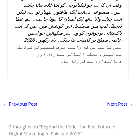
وقت ان کا ہے جو ٹیکنالوجی کو اپنا غلام بنانا جانتے
ہیں۔ مصنوعی ذہانت ایک طاقتور ہتھیار تو ہے، لیکن
اسے چلانے والا ہاتھ ایک انسان کا ہونا چاہیے۔ ہم عطا
ڈیجیٹل لیب میں مسلسل اس کوشش میں ہیں کہ اپنے
پاکستانی نوجوانوں کو وہ ہنر سکھائیں جو انہیں
عالمی سطح پر کامیاب بنا سکے۔ یاد رکھیں، 2026
میں کامیابی کا راستہ صرف کمپیوٹر کوڈنگ
سے نہیں، بلکہ انسانی ہمدردی اور
دیانتداری سے گزرتا ہے۔
←
Previous Post
Next Post
→
2 thoughts on “Beyond the Code: The Real Future of
Digital Marketing in Pakistan 2026”