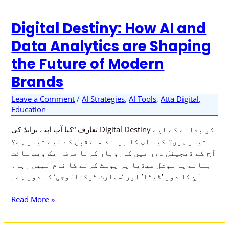
بیٹری
دن
Digital Destiny: How AI and
Digital
بھر
Destiny:
چلے
Data Analytics are Shaping
How
گی!
the Future of Modern
AI
and
Brands
Data
Analytics
Leave a Comment
/
AI Strategies
,
AI Tools
,
Atta Digital
,
are
Education
Shaping
تعارف “کیا آپ اپنے برانڈ کی Digital Destiny کو بدلنے کے لیے
the
تیار ہیں؟ کیا آپ کا برانڈ مستقبل کے لیے تیار ہے؟
Future
آج کے ڈیجیٹل دور میں کاروبار کرنا صرف ایک ویب سائٹ
of
بنانے یا سوشل میڈیا پر پوسٹ کرنے کا نام نہیں رہا۔
Modern
آج کا دور ‘ڈیٹا’ اور ‘سمارٹ ٹیکنالوجی’ کا دور ہے۔
Brands
Read More »