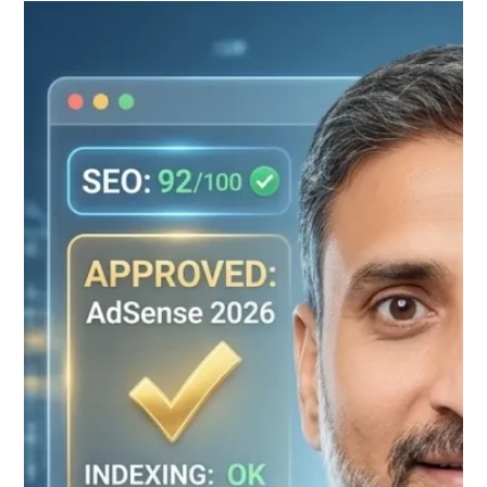
The
Ultimate
AdSense
Approval
2026
Strategy
How
I
Hit
a
92
SEO
Score