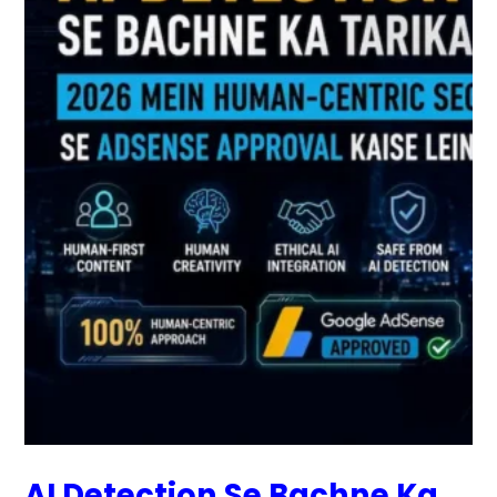
Human
Centric
SEO
Se
AdSense
Approval
Kaise
Lein?
AI Detection Se Bachne Ka