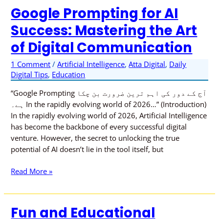
Google Prompting for AI
Google
Prompting
Success: Mastering the Art
for
of Digital Communication
AI
Success:
1 Comment
/
Artificial Intelligence
,
Atta Digital
,
Daily
Mastering
Digital Tips
,
Education
the
Art
“Google Prompting آج کے دور کی اہم ترین ضرورت بن چکا
of
ہے۔ In the rapidly evolving world of 2026…” (Introduction)
Digital
In the rapidly evolving world of 2026, Artificial Intelligence
Communication
has become the backbone of every successful digital
venture. However, the secret to unlocking the true
potential of AI doesn’t lie in the tool itself, but
Read More »
Fun and Educational
Fun