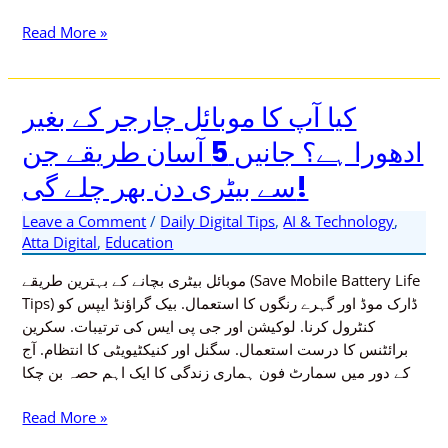
Read More »
کیا آپ کا موبائل چارجر کے بغیر
کیا
آپ
ادھورا ہے؟ جانیں 5 آسان طریقے جن
کا
سے بیٹری دن بھر چلے گی!
موبائل
چارجر
Leave a Comment
/
Daily Digital Tips
,
AI & Technology
,
کے
Atta Digital
,
Education
بغیر
ادھورا
موبائل بیٹری بچانے کے بہترین طریقے (Save Mobile Battery Life
ہے؟
Tips) ڈارک موڈ اور گہرے رنگوں کا استعمال. بیک گراؤنڈ ایپس کو
جانیں
کنٹرول کرنا. لوکیشن اور جی پی ایس کی ترتیبات. سکرین
5
برائٹنس کا درست استعمال. سگنل اور کنیکٹیویٹی کا انتظام. آج
آسان
کے دور میں سمارٹ فون ہماری زندگی کا ایک اہم حصہ بن چکا
طریقے
جن
Read More »
سے