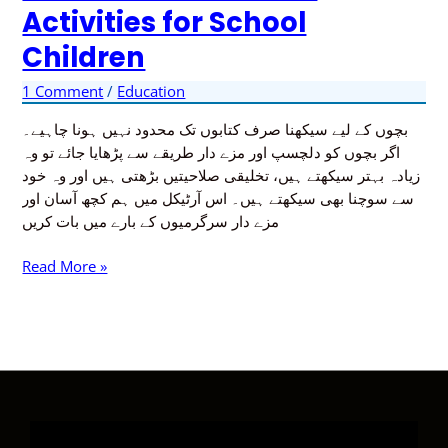
and
Activities for School
Educational
Children
Activities
for
1 Comment
/
Education
School
Children
بچوں کے لیے سیکھنا صرف کتابوں تک محدود نہیں ہونا چاہیے۔
اگر بچوں کو دلچسپ اور مزے دار طریقے سے پڑھایا جائے تو وہ
زیادہ بہتر سیکھتے ہیں، تخلیقی صلاحیتیں بڑھتی ہیں اور وہ خود
سے سوچنا بھی سیکھتے ہیں۔ اس آرٹیکل میں ہم کچھ آسان اور
مزے دار سرگرمیوں کے بارے میں بات کریں
Read More »