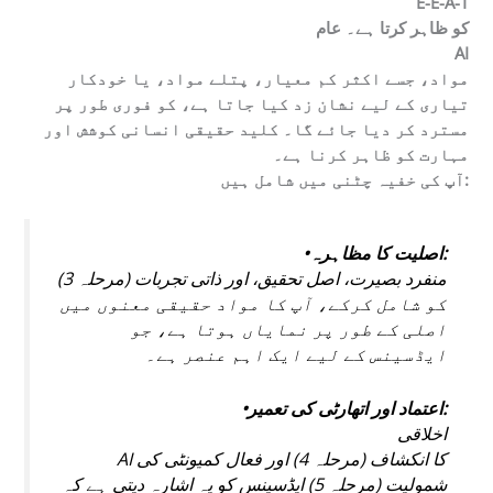
E-E-A-T
کو ظاہر کرتا ہے۔ عام
AI
مواد، جسے اکثر کم معیار، پتلے مواد، یا خودکار
تیاری کے لیے نشان زد کیا جاتا ہے، کو فوری طور پر
مسترد کر دیا جائے گا۔ کلید حقیقی انسانی کوشش اور
مہارت کو ظاہر کرنا ہے۔
آپ کی خفیہ چٹنی میں شامل ہیں:
•اصلیت کا مظاہرہ:
منفرد بصیرت، اصل تحقیق، اور ذاتی تجربات (مرحلہ 3)
کو شامل کرکے، آپ کا مواد حقیقی معنوں میں
اصلی کے طور پر نمایاں ہوتا ہے، جو
ایڈسینس کے لیے ایک اہم عنصر ہے۔
•اعتماد اور اتھارٹی کی تعمیر:
اخلاقی
AI کا انکشاف (مرحلہ 4) اور فعال کمیونٹی کی
شمولیت (مرحلہ 5) ایڈسینس کو یہ اشارہ دیتی ہے کہ