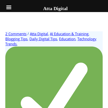
Skip
to
Atta Digital
content
2 Comments
/
Atta Digital
,
AI Education & Training
,
Blogging Tips
,
Daily Digital Tips
,
Education
,
Technology
Trends
,