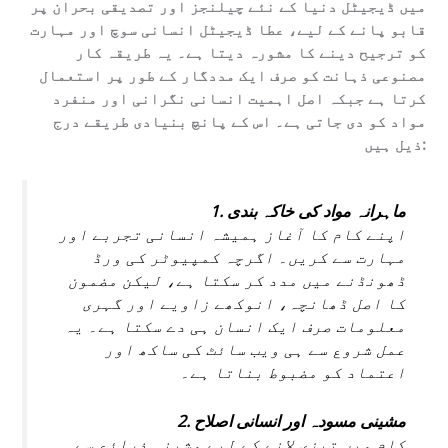
میں ڈیجیٹل دنیا کے نئے چیلنجز اور تصدیقی بحران پر
قابو پانے کے لیے،
عطا ڈیجیٹل
انسانی سوچ اور مہارت
کو ترجیح دینے کا مشورہ دیتا ہے۔ یہ طریقہ کار
مصنوعی ذہانت کو صرف ایک مددگار کے طور پر استعمال
کرتا ہے جبکہ اصل اہمیت انسانی نگرانی اور منفرد
مواد کو دی جاتی ہے۔ اس کے پانچ بنیادی طریقے درج
ذیل ہیں:
1. ماہرانہ مواد کی خاکہ بندی
اپنے کام کا آغاز ہمیشہ انسانی تجربے اور
مہارت سے کریں۔ اگرچہ کمپیوٹر کی ورڈ
ڈھونڈنے میں مدد کر سکتا ہے، لیکن مضمون
کا اصل ڈھانچہ، انوکھے زاویے اور گہری
معلومات صرف ایک انسان ہی دے سکتا ہے۔ یہ
عمل شروع سے ہی ویب سائٹ کی ساکھ اور
اعتماد کو مضبوط بناتا ہے۔
2. مشینی مسودہ اور انسانی اصلاح
کام میں تیزی لانے کے لیے مشینی ذرائع سے