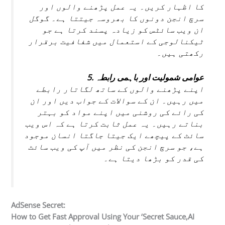
کا اظہار کریں۔ یہ عمل پڑھنے والوں اور
سرچ انجن دونوں کا بھروسہ جیتتا ہے۔ گوگل
ان ویب سائٹس کو زیادہ پسند کرتا ہے جو
ٹیکنالوجی کے استعمال میں شفافیت برقرار
رکھتی ہیں۔
5. عوامی شمولیت اور باہمی رابطہ
اپنے پڑھنے والوں کے ساتھ لگاتار رابطے
میں رہیں۔ ان کے سوالات کے جواب دیں اور ان
کی رائے کی روشنی میں اپنے مواد کو بہتر
بناتے رہیں۔ یہ عمل ثابت کرتا ہے کہ اس ویب
سائٹ کے پیچھے ایک جیتا جاگتا انسان موجود
ہے، جو سرچ انجن کی نظر میں آپ کی ویب سائٹ
کی قدر کو بڑھا دیتا ہے۔
AdSense Secret:
How to Get Fast Approval Using Your ‘Secret Sauce,AI