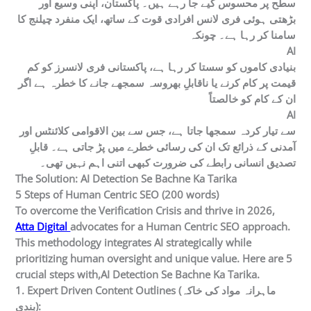
سطح پر محسوس کیے جا رہے ہیں۔ پاکستان، اپنی وسیع اور
بڑھتی ہوئی فری لانس افرادی قوت کے ساتھ، ایک منفرد چیلنج کا
سامنا کر رہا ہے۔ چونکہ
AI
بنیادی کاموں کو سستا کر رہا ہے، پاکستانی فری لانسرز کو کم
قیمت پر کام کرنے یا ناقابلِ بھروسہ سمجھے جانے کا خطرہ ہے اگر
ان کے کام کو خالصتاً
AI
سے تیار کردہ سمجھا جاتا ہے، جس سے بین الاقوامی کلائنٹس اور
آمدنی کے ذرائع تک ان کی رسائی خطرے میں پڑ جاتی ہے۔ قابلِ
تصدیق انسانی رابطے کی ضرورت کبھی اتنی اہم نہیں تھی۔
The Solution: AI Detection Se Bachne Ka Tarika
5 Steps of Human Centric SEO (200 words)
To overcome the Verification Crisis and thrive in 2026,
Atta Digital
advocates for a Human Centric SEO approach.
This methodology integrates AI strategically while
prioritizing human oversight and unique value. Here are 5
crucial steps with,AI Detection Se Bachne Ka Tarika.
1. Expert Driven Content Outlines (ماہرانہ مواد کی خاکہ
بندی):