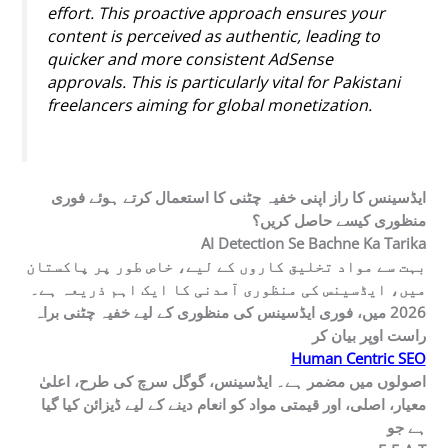
effort. This proactive approach ensures your
content is perceived as authentic, leading to
quicker and more consistent AdSense
approvals. This is particularly vital for Pakistani
freelancers aiming for global monetization.
ایڈسینس کا راز اپنی خفیہ چٹنی کا استعمال کرتے ہوئے فوری
منظوری کیسے حاصل کریں؟
AI Detection Se Bachne Ka Tarika
بہت سے مواد تخلیق کاروں کے لیے، خاص طور پر پاکستان
میں، ایڈسینس کی منظوری آمدنی کا ایک اہم ذریعہ ہے۔
2026 میں، فوری ایڈسینس کی منظوری کے لیے خفیہ چٹنی براہ
راست اوپر بیان کر
Human Centric SEO
اصولوں میں مضمر ہے۔ ایڈسینس، گوگل سرچ کی طرح، اعلیٰ
معیار، اصلی، اور قیمتی مواد کو انعام دینے کے لیے ڈیزائن کیا گیا
ہے جو