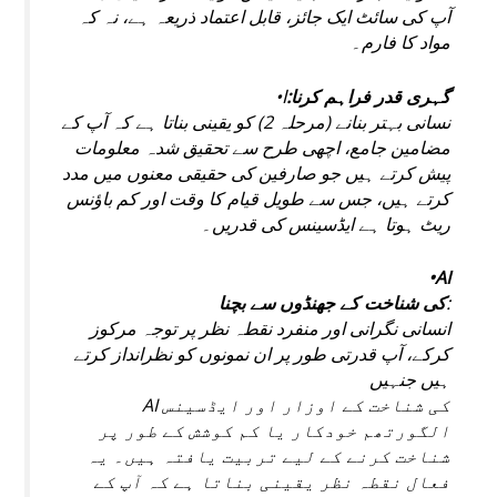
آپ کی سائٹ ایک جائز، قابل اعتماد ذریعہ ہے، نہ کہ
مواد کا فارم۔
•
ا
گہری قدر فراہم کرنا:
نسانی بہتر بنانے (مرحلہ 2) کو یقینی بناتا ہے کہ آپ کے
مضامین جامع، اچھی طرح سے تحقیق شدہ معلومات
پیش کرتے ہیں جو صارفین کی حقیقی معنوں میں مدد
کرتے ہیں، جس سے طویل قیام کا وقت اور کم باؤنس
ریٹ ہوتا ہے ایڈسینس کی قدریں۔
•AI
کی شناخت کے جھنڈوں سے بچنا
:
انسانی نگرانی اور منفرد نقطہ نظر پر توجہ مرکوز
کرکے، آپ قدرتی طور پر ان نمونوں کو نظرانداز کرتے
ہیں جنہیں
AI کی شناخت کے اوزار اور ایڈسینس
الگورتھم خودکار یا کم کوشش کے طور پر
شناخت کرنے کے لیے تربیت یافتہ ہیں۔ یہ
فعال نقطہ نظر یقینی بناتا ہے کہ آپ کے