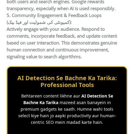
both users and search engines. Google rewards
transparency, especially when AI is used responsibly.
5. Community Engagement & Feedback Loops
(کمیونٹی کی شمولیت اور فیڈ بیک):
Actively engage with your audience. Respond to
comments, incorporate feedback, and update content
based on user interaction. This demonstrates genuine
human connection and continuous improvement,
signaling value to search algorithms.
AI Detection Se Bachne Ka Tarika:
Professional Tools
Behtareen content likhne aur
AI Detection Se
Bachne Ka Tarika
mazeed asan banayein in
premium gadgets ke saath. Humne wahi tools
select kiye hain jo aapki productivity aur human-
centric SEO mein madad karte hain.