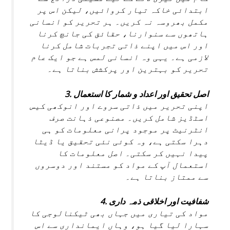
ابتدائی خاکہ تیار کروائیں، لیکن اس پر
مکمل بھروسہ نہ کریں۔ ہر تحریر کو انسانی
ہاتھوں سے سنوارنا، حقائق کی جانچ کرنا
اور اس میں اپنے ذاتی تجربات شامل کرنا
لازمی ہے۔ یہی وہ انسانی لمس ہے جو ایک عام
تحریر کو بہترین اور پرکشش بناتا ہے۔
3. اصل تحقیق اور اعداد و شمار کا استعمال
اپنی تحریر میں ذاتی سروے اور انوکھی کیس
اسٹڈیز شامل کریں۔ مصنوعی ذہانت صرف
انٹرنیٹ پر موجود پرانی معلومات کو ہی
دہرا سکتی ہے، وہ کوئی نئی تحقیق یا ڈیٹا
پیدا نہیں کر سکتی۔ اصل معلومات کا
استعمال آپ کے مواد کو مستند اور دوسروں
سے ممتاز بناتا ہے۔
4. شفافیت اور اخلاقی ذمہ داری
مواد کی تیاری میں جہاں بھی ٹیکنالوجی کا
سہارا لیا گیا ہو، وہاں ایمانداری سے اس