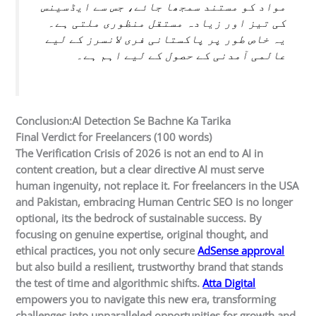
مواد کو مستند سمجھا جائے، جس سے ایڈسینس
کی تیز اور زیادہ مستقل منظوری ملتی ہے۔
یہ خاص طور پر پاکستانی فری لانسرز کے لیے
عالمی آمدنی کے حصول کے لیے اہم ہے۔
Conclusion:AI Detection Se Bachne Ka Tarika
Final Verdict for Freelancers (100 words)
The Verification Crisis of 2026 is not an end to AI in
content creation, but a clear directive AI must serve
human ingenuity, not replace it. For freelancers in the USA
and Pakistan, embracing Human Centric SEO is no longer
optional, its the bedrock of sustainable success. By
focusing on genuine expertise, original thought, and
ethical practices, you not only secure
AdSense approval
but also build a resilient, trustworthy brand that stands
the test of time and algorithmic shifts.
Atta Digital
empowers you to navigate this new era, transforming
challenges into unparalleled opportunities for growth and