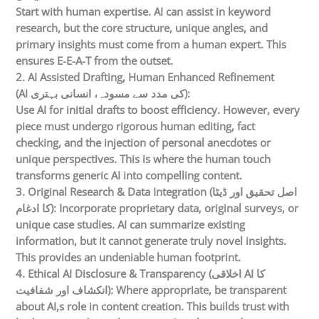
Start with human expertise. AI can assist in keyword
research, but the core structure, unique angles, and
primary insights must come from a human expert. This
ensures E-E-A-T from the outset.
2. AI Assisted Drafting, Human Enhanced Refinement
(AI کی مدد سے مسودہ، انسانی بہتری):
Use AI for initial drafts to boost efficiency. However, every
piece must undergo rigorous human editing, fact
checking, and the injection of personal anecdotes or
unique perspectives. This is where the human touch
transforms generic AI into compelling content.
3. Original Research & Data Integration (اصل تحقیق اور ڈیٹا
کا ادغام): Incorporate proprietary data, original surveys, or
unique case studies. AI can summarize existing
information, but it cannot generate truly novel insights.
This provides an undeniable human footprint.
4. Ethical AI Disclosure & Transparency (اخلاقی AI کا
انکشاف اور شفافیت): Where appropriate, be transparent
about AI,s role in content creation. This builds trust with