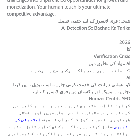
monetization. Your human touch is your ultimate
competitive advantage.
نتیجہ: فری لانسرز کے لیے حتمی فیصلہ
AI Detection Se Bachne Ka Tarika
2026
کا
Verification Crisis
مواد کی تخلیق میں AI
کا خاتمہ نہیں ہے، بلکہ ایک واضح ہدایت ہے:
AI
کو انسانی ذہانت کی خدمت کرنی چاہیے، اسے تبدیل نہیں کرنا
چاہیے۔ امریکہ اور پاکستان میں فری لانسرز کے لیے،
Human-Centric SEO
کو اپنانا اب اختیاری نہیں ہے یہ پائیدار کامیابی
کی بنیاد ہے۔ حقیقی مہارت، اصلی سوچ، اور اخلاقی
طریقوں پر توجہ مرکوز کرکے، آپ نہ صرف
ایڈسینس کی
منظوری
حاصل کرتے ہیں بلکہ ایک لچکدار، قابل اعتماد
برانڈ بھی بناتے ہیں جو وقت اور الگورتھمک تبدیلیوں