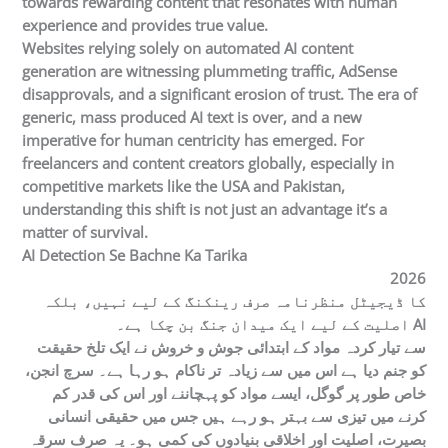
towards rewarding content that resonates with human
experience and provides true value.
Websites relying solely on automated AI content
generation are witnessing plummeting traffic, AdSense
disapprovals, and a significant erosion of trust. The era of
generic, mass produced AI text is over, and a new
imperative for human centricity has emerged. For
freelancers and content creators globally, especially in
competitive markets like the USA and Pakistan,
understanding this shift is not just an advantage it’s a
matter of survival.
AI Detection Se Bachne Ka Tarika
2026
کا ڈیجیٹل منظرنامہ صرف رینکنگ کے لیے نہیں، بلکہ
اصلیت کے لیے ایک میدان جنگ بن چکا ہے۔ AI
سے تیار کردہ مواد کے ابتدائی جوش و خروش نے ایک تلخ حقیقت
کو جنم دیا ہے اس میں سے زیادہ تر ناکام ہو رہا ہے۔ سرچ انجن،
خاص طور پر گوگل، ایسے مواد کو پہچاننے اور اس کی قدر کم
کرنے میں تیزی سے بہتر ہو رہے ہیں جس میں حقیقی انسانی
بصیرت، اصلیت اور اخلاقی بنیادوں کی کمی ہو۔ یہ صرف سرقہ