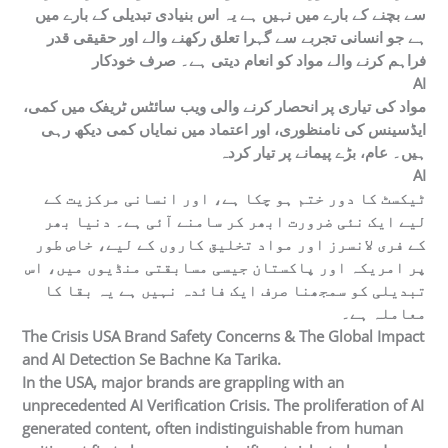
سے بچنے کے بارے میں نہیں ہے یہ اس بنیادی تبدیلی کے بارے میں
ہے جو انسانی تجربے سے گہرا تعلق رکھنے والے اور حقیقی قدر
فراہم کرنے والے مواد کو انعام دیتی ہے۔ صرف خودکار
AI
مواد کی تیاری پر انحصار کرنے والی ویب سائٹس ٹریفک میں کمی،
ایڈسینس کی نامنظوری، اور اعتماد میں نمایاں کمی دیکھ رہی
ہیں۔ عام، بڑے پیمانے پر تیار کردہ
AI
ٹیکسٹ کا دور ختم ہو چکا ہے، اور انسانی مرکزیت کے
لیے ایک نئی ضرورت ابھر کر سامنے آئی ہے۔ دنیا بھر
کے فری لانسرز اور مواد تخلیق کاروں کے لیے، خاص طور
پر امریکہ اور پاکستان جیسی مسابقتی منڈیوں میں، اس
تبدیلی کو سمجھنا صرف ایک فائدہ نہیں ہے یہ بقا کا
معاملہ ہے۔
The Crisis USA Brand Safety Concerns & The Global Impact
and AI Detection Se Bachne Ka Tarika.
In the USA, major brands are grappling with an
unprecedented AI Verification Crisis. The proliferation of AI
generated content, often indistinguishable from human