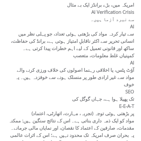
امریکہ میں، بڑے برانڈز ایک بے مثال
AI Verification Crisis
سے نبرد آزما ہیں۔
AI
سے تیار کردہ مواد کی بڑھتی ہوئی تعداد، جو پہلی نظر میں
انسانی تحریر سے اکثر ناقابلِ امتیاز ہوتی ہے، برانڈ کی حفاظت،
ساکھ اور قانونی تعمیل کے لیے اہم خطرات پیدا کرتی ہے۔
کمپنیاں غلط معلومات، متعصب
AI
آؤٹ پٹس، یا اخلاقی رہنما اصولوں کی خلاف ورزی کرنے والے
مواد سے غیر ارادی طور پر منسلک ہونے سے خوفزدہ ہیں۔ یہ
خوف
SEO
تک پھیلا ہوا ہے، جہاں گوگل کی
E-E-A-T
(تجربہ، مہارت، اتھارٹی، اعتماد) پر بڑھتی ہوئی توجہ
مواد کو ایک ذمہ داری بناتی ہے۔ اس کے نتائج سنگین ہیں: ممکنہ
مقدمات، صارفین کے اعتماد کا نقصان، اور نمایاں مالی جرمانے۔
یہ بحران صرف امریکہ تک محدود نہیں ہے؛ اس کے اثرات عالمی