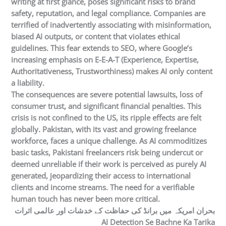
writing at first glance, poses significant risks to brand
safety, reputation, and legal compliance. Companies are
terrified of inadvertently associating with misinformation,
biased AI outputs, or content that violates ethical
guidelines. This fear extends to SEO, where Google’s
increasing emphasis on E-E-A-T (Experience, Expertise,
Authoritativeness, Trustworthiness) makes AI only content
a liability.
The consequences are severe potential lawsuits, loss of
consumer trust, and significant financial penalties. This
crisis is not confined to the US, its ripple effects are felt
globally. Pakistan, with its vast and growing freelance
workforce, faces a unique challenge. As AI commoditizes
basic tasks, Pakistani freelancers risk being undercut or
deemed unreliable if their work is perceived as purely AI
generated, jeopardizing their access to international
clients and income streams. The need for a verifiable
human touch has never been more critical.
بحران امریکہ میں برانڈ کی حفاظت کے خدشات اور عالمی اثرات
AI Detection Se Bachne Ka Tarika