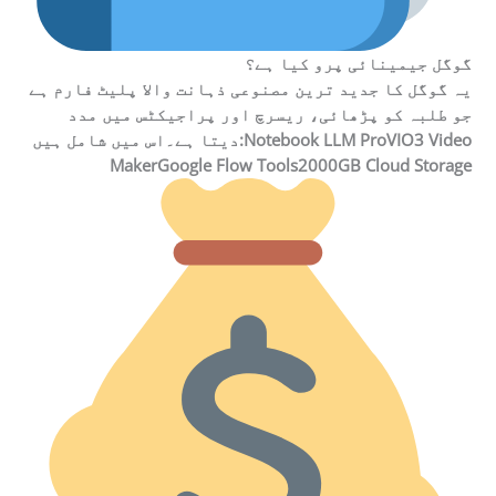
گوگل جیمینائی پرو کیا ہے؟
یہ گوگل کا جدید ترین مصنوعی ذہانت والا پلیٹ فارم ہے
جو طلبہ کو پڑھائی، ریسرچ اور پراجیکٹس میں مدد
دیتا ہے۔اس میں شامل ہیں:Notebook LLM ProVIO3 Video
MakerGoogle Flow Tools2000GB Cloud Storage