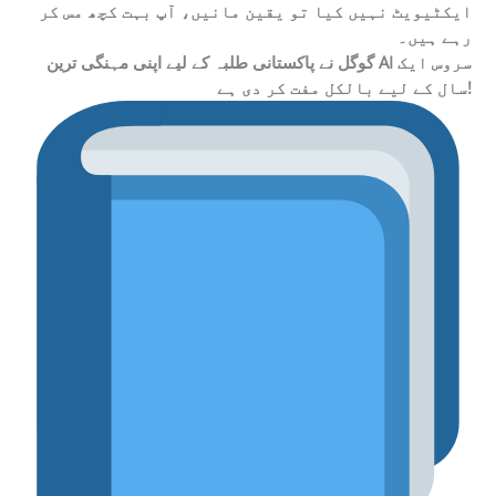
ایکٹیویٹ نہیں کیا تو یقین مانیں، آپ بہت کچھ مس کر
رہے ہیں۔
گوگل نے پاکستانی طلبہ کے لیے اپنی مہنگی ترین AI سروس ایک
سال کے لیے بالکل مفت کر دی ہے!