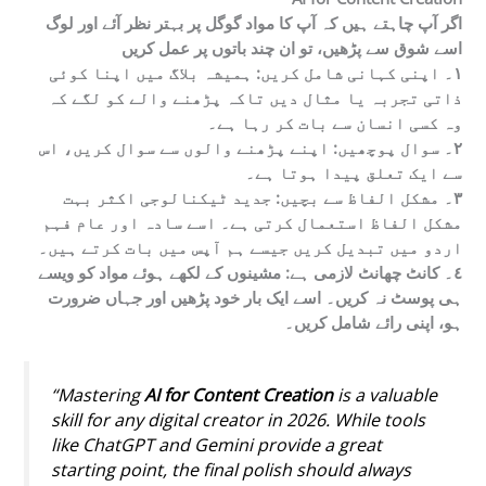
اگر آپ چاہتے ہیں کہ آپ کا مواد گوگل پر بہتر نظر آئے اور لوگ
اسے شوق سے پڑھیں، تو ان چند باتوں پر عمل کریں
١۔ اپنی کہانی شامل کریں:
ہمیشہ بلاگ میں اپنا کوئی
ذاتی تجربہ یا مثال دیں تاکہ پڑھنے والے کو لگے کہ
وہ کسی انسان سے بات کر رہا ہے۔
٢۔ سوال پوچھیں:
اپنے پڑھنے والوں سے سوال کریں، اس
سے ایک تعلق پیدا ہوتا ہے۔
٣۔ مشکل الفاظ سے بچیں:
جدید ٹیکنالوجی اکثر بہت
مشکل الفاظ استعمال کرتی ہے۔ اسے سادہ اور عام فہم
اردو میں تبدیل کریں جیسے ہم آپس میں بات کرتے ہیں۔
٤۔ کانٹ چھانٹ لازمی ہے:
مشینوں کے لکھے ہوئے مواد کو ویسے
ہی پوسٹ نہ کریں۔ اسے ایک بار خود پڑھیں اور جہاں ضرورت
ہو، اپنی رائے شامل کریں۔
“Mastering
AI for Content Creation
is a valuable
skill for any digital creator in 2026. While tools
like ChatGPT and Gemini provide a great
starting point, the final polish should always