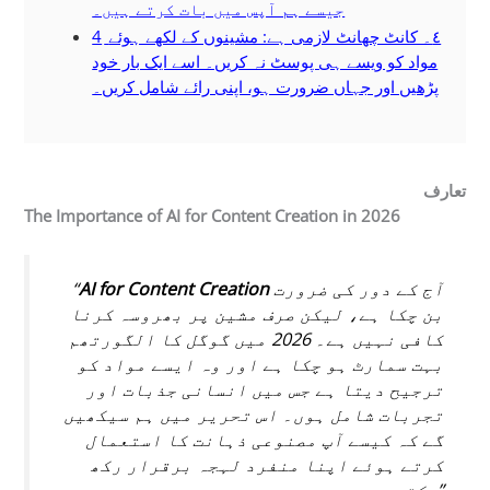
جیسے ہم آپس میں بات کرتے ہیں۔
٤۔ کانٹ چھانٹ لازمی ہے: مشینوں کے لکھے ہوئے
4
مواد کو ویسے ہی پوسٹ نہ کریں۔ اسے ایک بار خود
پڑھیں اور جہاں ضرورت ہو، اپنی رائے شامل کریں۔
تعارف
The Importance of AI for Content Creation in 2026
آج کے دور کی ضرورت
AI for Content Creation
“
بن چکا ہے، لیکن صرف مشین پر بھروسہ کرنا
کافی نہیں ہے۔ 2026 میں گوگل کا الگورتھم
بہت سمارٹ ہو چکا ہے اور وہ ایسے مواد کو
ترجیح دیتا ہے جس میں انسانی جذبات اور
تجربات شامل ہوں۔ اس تحریر میں ہم سیکھیں
گے کہ کیسے آپ مصنوعی ذہانت کا استعمال
کرتے ہوئے اپنا منفرد لہجہ برقرار رکھ