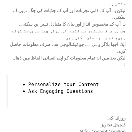
سکتی ہے۔
لیکن یہ آپ کے ذاتی تجربات اور آپ کے جذبات کی جگہ نہیں لے
سکتی۔
یہ آپ کے مخصوص انداز اور بیان کا متبادل نہیں بن سکتی۔
جب ہم صرف مشینوں سے لکھوائی ہوئی چیزیں پوسٹ کرتے
ہیں، تو وہ بے جان لگتی ہیں۔
ایک اچھا بلاگر وہی ہے جو ٹیکنالوجی سے صرف معلومات حاصل
کرے۔
لیکن بعد میں ان تمام معلومات کو اپنے انسانی الفاظ میں ڈھال
لے۔
Personalize Your Content
Ask Engaging Questions
روزانہ کی
ڈیجیٹل تجاویز
AI for Content Creation