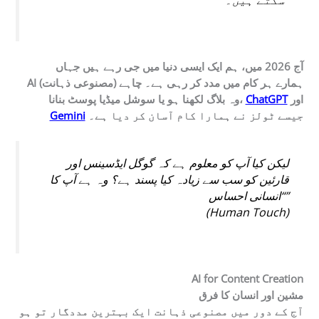
سکتے ہیں۔”
آج 2026 میں، ہم ایک ایسی دنیا میں جی رہے ہیں جہاں
AI (مصنوعی ذہانت) ہمارے ہر کام میں مدد کر رہی ہے۔ چاہے
اور
ChatGPT
وہ بلاگ لکھنا ہو یا سوشل میڈیا پوسٹ بنانا،
جیسے ٹولز نے ہمارا کام آسان کر دیا ہے۔
Gemini
لیکن کیا آپ کو معلوم ہے کہ گوگل ایڈسینس اور
قارئین کو سب سے زیادہ کیا پسند ہے؟ وہ ہے آپ کا
“انسانی احساس”
(Human Touch)
AI for Content Creation
مشین اور انسان کا فرق
آج کے دور میں مصنوعی ذہانت ایک بہترین مددگار تو ہو