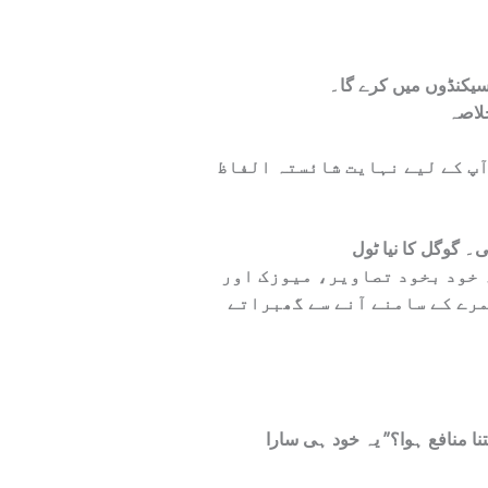
 سیکنڈوں میں کرے گا۔
آپ کے لیے نہایت شائستہ الفاظ
 خود بخود تصاویر، میوزک اور
مرے کے سامنے آنے سے گھبراتے
فع ہوا؟” یہ خود ہی سارا Google