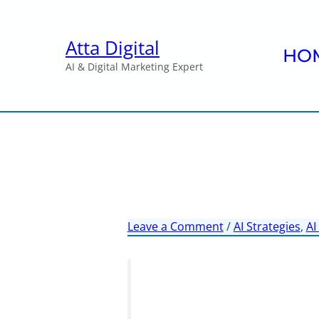
Skip
to
Atta Digital
content
HO
AI & Digital Marketing Expert
Leave a Comment
/
AI Strategies
,
AI