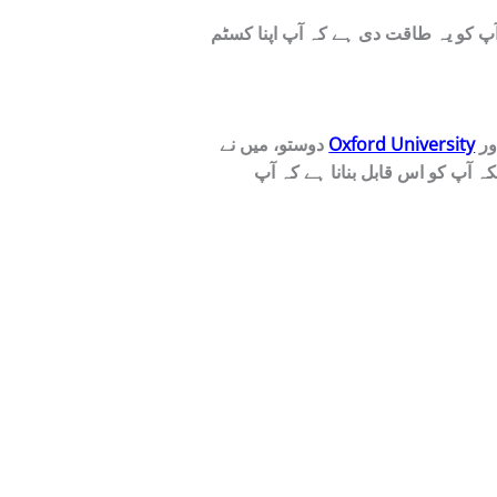
پ اپنا کسٹم AI بنا سکیں۔ میں نے اپنے لیے ایک “Marketing Gem” بنایا ہے جو مجھے نئے آئیڈیاز دیتا ہے۔ آپ بھی
Oxford University
دوستو، میں نے
 اپنے کاروبار اور روزمرہ زندگی میں استعمال کر کے وقت اور پیسہ بچا