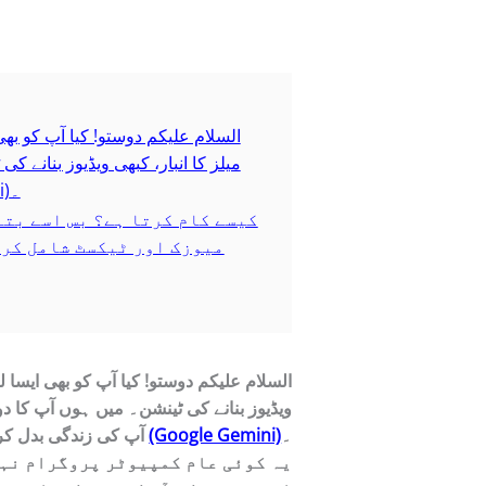
السلام علیکم دوستو! کیا آپ کو بھی
میلز کا انبار، کبھی ویڈیوز بنانے
بتانے جا رہا ہوں جس نے میری اور آپ کی زندگی بدل کر رکھ دی ہے: گوگل جیمنی (Google Gemini)۔
کیسے کام کرتا ہے؟ بس اسے بت
میوزک اور ٹیکسٹ شامل کر 
السلام علیکم دوستو! کیا آپ کو بھی ایسا ل
ویڈیوز بنانے کی ٹینشن۔ میں ہوں آپ کا
۔
(Google Gemini)
گوگل جیمنی
آپ کی زندگی بدل کر
یہ کوئی عام کمپیوٹر پروگرام نہی