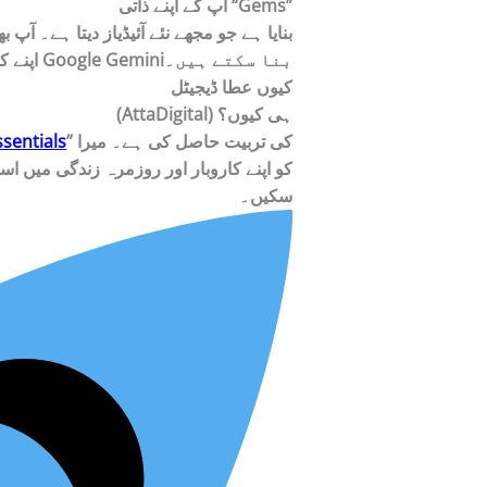
آپ کے اپنے ذاتی “Gems”
اپنے کام کی نوعیت کے حساب سے اپنا مددگار Google Geminiبنا سکتے ہیں۔
کیوں عطا ڈیجیٹل
(AttaDigital) ہی کیوں؟
” کی تربیت حاصل کی ہے۔ میرا
sentials
سکیں۔