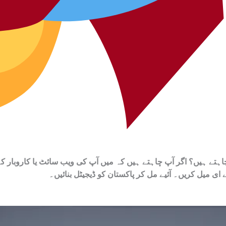
نتقل کرنا چاہتے ہیں؟
اگر آپ چاہتے ہیں کہ میں آپ کی ویب سائٹ یا کاروبار کے لیے مخصوص AI اسٹری
ے ای میل کریں۔ آئیے مل کر پاکستان کو ڈیجیٹل بنائیں۔