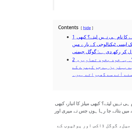
Contents
hide
ے کا نام ہی نہیں لیتے؟ کبھی
1
یک ایسی ٹیکنالوجی کے بارے میں
۔ یہ خود بخود تصاویر،
2
ے بہترین ہے جو کیمرے کے
نے آنے سے گھبراتے ہیں۔
ہی نہیں لیتے؟ کبھی میلز کا انبار، کبھی
ے میں بتانے جا رہا ہوں جس نے میری اور
 میل، گوگل ڈاکس اور یوٹیوب کے