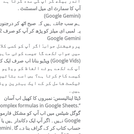
اندر بیٹھ کر آپ کی مدد کرتا ہے
. آپ کا سمارٹ ای میل اسسٹنٹ
(Google Gemini)
ہم سب جانتے ہیں کہ صبح اٹھ کر درجنوں ا
یہ لمبی ای میلز کو پڑھ کر آپ کو صرف 2 لائنوں میں بتا دے گا کہ اصل بات کیا ہے۔
Google Gemini
پروفیشنل جواب:
اگر آپ کو کسی کلا
میں جواب لکھے گا جیسے کوئی ماہر
ویڈیو بنانا اب صرف ایک کلک کی دوری پر (Google Vids)
آپ کے لکھے ہوئے الفاظ کو ویڈیو 
کیسے کام کرتا ہے؟
بس اسے بتائیں 
ٹیکسٹ شامل کر کے ایک بہترین ویڈ
ہیں۔
ڈیٹا اینالیسس: نمبروں کا کھیل اب آسان
complex formulas in Google Sheets.”
گوگل شیٹس میں اب آپ کو مشکل فارمول
نہیں۔ اگر آپ ایک دکاندار ہیں یا آ
Geminiحساب کتاب کر کے گراف بنا دے گا۔