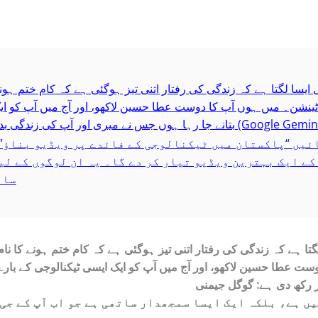
 ایسا لگتا ہے کہ زندگی کی رفتار اتنی تیز ہوگئی ہے کہ کام ختم ہون
 کی ٹینشن۔ میں ہوں آپ کا دوست عطا حسین لاکھو، اور آج میں آپ کو ا
ائیں “پاکستان میں ٹیکنالوجی کے فائدے پر ویڈیو بناؤ”
کے ایک بہترین ویڈیو تیار کر دے گا۔ یہ ان لوگوں کے لی
سام
گتا ہے کہ زندگی کی رفتار اتنی تیز ہوگئی ہے کہ کام ختم ہونے کا نام 
 دوست
عطا حسین لاکھو
، اور آج میں آپ کو ایک ایسی ٹیکنالوجی کے بار
 رکھ دی ہے:
ں ہے، بلکہ ایک ایسا سمجھدار ساتھی ہے جو اب آپ کے جی