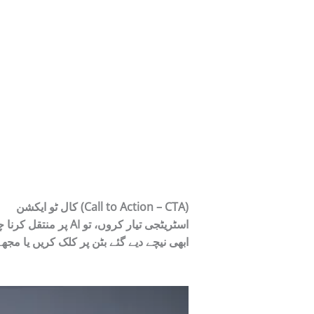
کال ٹو ایکشن (Call to Action – CTA)
کیا آپ اپنے بزنس کو AI پر م
ابھی نیچے دیے گئے بٹن پر کلک کریں یا مجھ