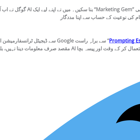
گوگل نے اب آپ کو یہ طاقت دی ہے کہ آ
Prompting Es
سے براہِ راست “
Google
سے ڈیجیٹل ٹرانسفارمیشن اور
مقصد صرف معلومات دینا نہیں، بلکہ آپ کو اس قابل بنانا ہے کہ آپ AI کو