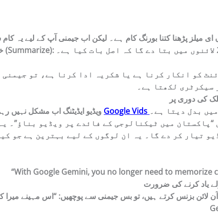
ی میلز پڑھنا کتنا بورنگ کام ہے۔ لیکن اب جیمنی آپ کے لیے یہ کام
خلاصہ (Summarize):
ئنٹ کو انکار کرنا ہے یا شکریہ ادا کرنا ہے، تو جیمنی 
 سیکرٹری لکھتا ہے۔
میں بدل دیتا ہے۔
Google Vids
ویڈیو ایڈیٹنگ اب مشکل نہیں رہی۔ گوگل کا نیا ٹول
“پاکستان میں ٹیکنالوجی کے فائدے پر ویڈیو بناؤ”۔ یہ
یو تیار کر دے گا۔ یہ ان لوگوں کے لیے بہترین ہے جو کی
“With
Google Gemini
, you no longer need to memorize 
ے یاد کرنے کی ضرورت
ن لائن بزنس کرتے ہیں، تو بس جیمنی سے پوچھیں: “اس مہینے میرا کتنا منا