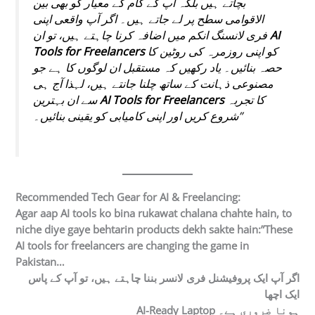
بچاتے ہیں بلکہ آپ کے کام کے معیار کو بھی بین
الاقوامی سطح پر لے جاتے ہیں۔ اگر آپ واقعی اپنی
AI
فری لانسنگ انکم میں اضافہ کرنا چاہتے ہیں، تو ان
کو اپنی روزمرہ کی روٹین کا
Tools for Freelancers
حصہ بنائیں۔ یاد رکھیں کہ مستقبل ان لوگوں کا ہے جو
مصنوعی ذہانت کے ساتھ چلنا جانتے ہیں، لہذا آج ہی
کا تجربہ
AI Tools for Freelancers
سے ان بہترین
شروع کریں اور اپنی کامیابی کو یقینی بنائیں۔”
Recommended Tech Gear for AI & Freelancing:
Agar aap AI tools ko bina rukawat chalana chahte hain, to
niche diye gaye behtarin products dekh sakte hain:”These
AI tools for freelancers
are changing the game in
Pakistan…
اگر آپ ایک پروفیشنل فری لانسر بننا چاہتے ہیں، تو آپ کے پاس
ایک اچھا
ہونا ضروری ہے۔
AI-Ready Laptop