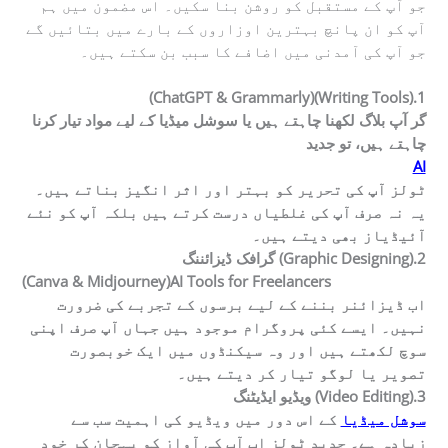
جو آپ کے مستقبل کو روشن بنا سکیں۔ اس مضمون میں ہم
آپ کو ان پانچ بہترین اوزاروں کے بارے میں بتائیں گے
جو آپ کی آمدنی میں اضافے کا سبب بن سکتے ہیں۔
(ChatGPT & Grammarly)(Writing Tools).1
گر آپ بلاگ لکھنا چاہتے ہیں یا سوشل میڈیا کے لیے مواد تیار کرنا
چاہتے ہیں، تو جدید
AI
ٹولز آپ کی تحریر کو بہتر اور اثر انگیز بناتے ہیں۔
یہ نہ صرف آپ کی غلطیاں درست کرتے ہیں بلکہ آپ کو نئے
آئیڈیاز بھی دیتے ہیں۔
گرافک ڈیزائننگ (Graphic Designing).2
(Canva & Midjourney)
AI Tools for Freelancers
اب ڈیزائنر بننے کے لیے برسوں کے تجربے کی ضرورت
نہیں۔ ایسے کئی پروگرام موجود ہیں جہاں آپ صرف اپنی
سوچ لکھتے ہیں اور وہ سیکنڈوں میں ایک خوبصورت
تصویر یا لوگو تیار کر دیتے ہیں۔
ویڈیو ایڈیٹنگ (Video Editing).3
سوشل میڈیا
کے اس دور میں ویڈیو کی اہمیت سب سے
زیادہ ہے۔ جدید ٹولز اب آپ کی آواز کو پہچان کر خود