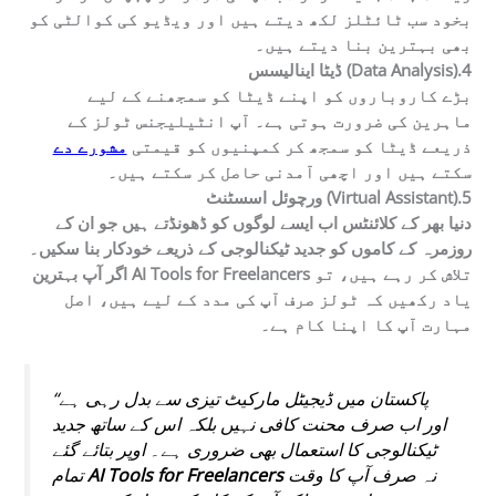
بخود سب ٹائٹلز لکھ دیتے ہیں اور ویڈیو کی کوالٹی کو
بھی بہترین بنا دیتے ہیں۔
ڈیٹا اینالیسس (Data Analysis).4
بڑے کاروباروں کو اپنے ڈیٹا کو سمجھنے کے لیے
ماہرین کی ضرورت ہوتی ہے۔ آپ انٹیلیجنس ٹولز کے
ذریعے ڈیٹا کو سمجھ کر کمپنیوں کو قیمتی
مشورے دے
سکتے ہیں اور اچھی آمدنی حاصل کر سکتے ہیں۔
ورچوئل اسسٹنٹ (Virtual Assistant).5
دنیا بھر کے کلائنٹس اب ایسے لوگوں کو ڈھونڈتے ہیں جو ان کے
روزمرہ کے کاموں کو جدید ٹیکنالوجی کے ذریعے خودکار بنا سکیں۔
تلاش کر رہے ہیں، تو
AI Tools for Freelancers
اگر آپ بہترین
یاد رکھیں کہ ٹولز صرف آپ کی مدد کے لیے ہیں، اصل
مہارت آپ کا اپنا کام ہے۔
“پاکستان میں ڈیجیٹل مارکیٹ تیزی سے بدل رہی ہے
اور اب صرف محنت کافی نہیں بلکہ اس کے ساتھ جدید
ٹیکنالوجی کا استعمال بھی ضروری ہے۔ اوپر بتائے گئے
نہ صرف آپ کا وقت
AI Tools for Freelancers
تمام