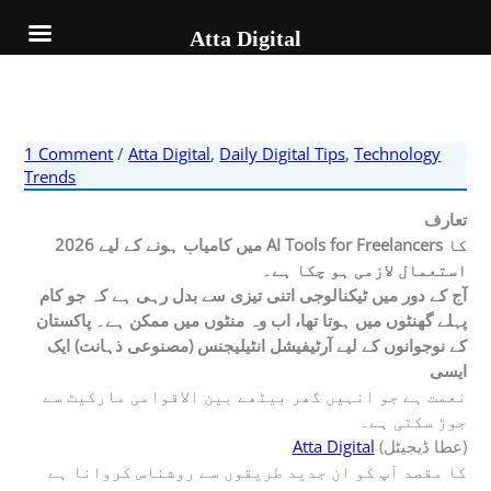
Skip
to
Atta Digital
content
1 Comment
/
Atta Digital
,
Daily Digital Tips
,
Technology
Trends
تعارف
کا
AI Tools for Freelancers
2026 میں کامیاب ہونے کے لیے
استعمال لازمی ہو چکا ہے۔
آج کے دور میں ٹیکنالوجی اتنی تیزی سے بدل رہی ہے کہ جو کام
پہلے گھنٹوں میں ہوتا تھا، اب وہ منٹوں میں ممکن ہے۔ پاکستان
کے نوجوانوں کے لیے آرٹیفیشل انٹیلیجنس (مصنوعی ذہانت) ایک
ایسی
نعمت ہے جو انہیں گھر بیٹھے بین الاقوامی مارکیٹ سے
جوڑ سکتی ہے۔
(عطا ڈیجیٹل)
Atta Digital
کا مقصد آپ کو ان جدید طریقوں سے روشناس کروانا ہے