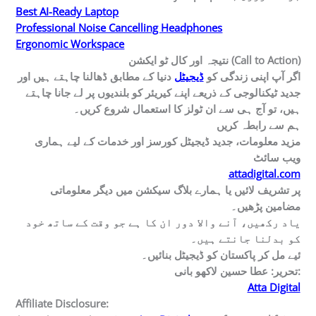
Best AI-Ready Laptop
Professional Noise Cancelling Headphones
Ergonomic Workspace
نتیجہ اور کال ٹو ایکشن (Call to Action)
اگر آپ اپنی زندگی کو
ڈیجیٹل
دنیا کے مطابق ڈھالنا چاہتے ہیں اور
جدید ٹیکنالوجی کے ذریعے اپنے کیریئر کو بلندیوں پر لے جانا چاہتے
ہیں، تو آج ہی سے ان ٹولز کا استعمال شروع کریں۔
ہم سے رابطہ کریں
مزید معلومات، جدید ڈیجیٹل کورسز اور خدمات کے لیے ہماری
ویب سائٹ
attadigital.com
پر تشریف لائیں یا ہمارے بلاگ سیکشن میں دیگر معلوماتی
مضامین پڑھیں۔
یاد رکھیں، آنے والا دور ان کا ہے جو وقت کے ساتھ خود
کو بدلنا جانتے ہیں۔
ئیے مل کر پاکستان کو ڈیجیٹل بنائیں۔
بانی:
تحریر: عطا حسین لاکھو
Atta Digital
Affiliate Disclosure: