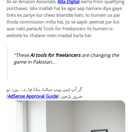
As an Amazon Associate,
Atta Digital
earns from qualifying
purchases. Iska matlab hai ke agar aap hamare diye gaye
links ke zariye koi cheez kharidte hain, to humein us par
thoda commission milta hai, jis se aapki qeemat par koi
asar nahi parta.AI Tools for Freelancers Ye humein is
website ko chalane mein madad karta hai.
“These
AI tools for freelancers
are changing the
game in Pakistan…
گر آپ اپنی ویب سائٹ بنانا چاہتے ہیں، تو
] ضرور
پڑھی
ن
AdSense Approval Guide
[